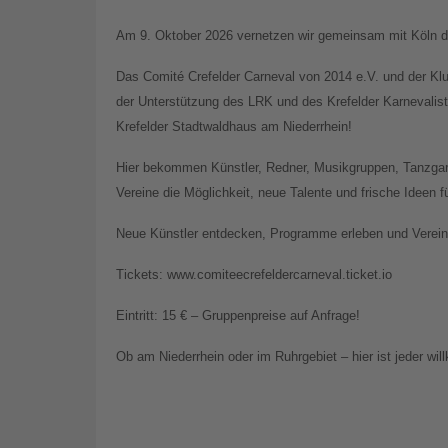
Am 9. Oktober 2026 vernetzen wir gemeinsam mit Köln di
Das Comité Crefelder Carneval von 2014 e.V. und der Kl
der Unterstützung des LRK und des Krefelder Karnevali
Krefelder Stadtwaldhaus am Niederrhein!
Hier bekommen Künstler, Redner, Musikgruppen, Tanzgar
Vereine die Möglichkeit, neue Talente und frische Ideen 
Neue Künstler entdecken, Programme erleben und Vereine
Tickets: www.comiteecrefeldercarneval.ticket.io
Eintritt: 15 € – Gruppenpreise auf Anfrage!
Ob am Niederrhein oder im Ruhrgebiet – hier ist jeder wi