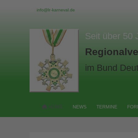
info@lr-karneval.de
Seit über 50 
Regionalve
im Bund Deut
HOME
NEWS
TERMINE
FOR