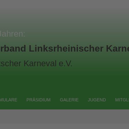
Jahren:
rband Linksrheinischer Karne
scher Karneval e.V.
MULARE
PRÄSIDIUM
GALERIE
JUGEND
MITGL