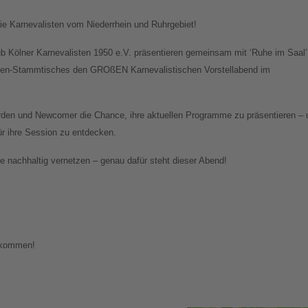
e Karnevalisten vom Niederrhein und Ruhrgebiet!
ub Kölner Karnevalisten 1950 e.V. präsentieren gemeinsam mit ‘Ruhe im Saal’
sten-Stammtisches den GROßEN Karnevalistischen Vorstellabend im
den und Newcomer die Chance, ihre aktuellen Programme zu präsentieren – 
für ihre Session zu entdecken.
 nachhaltig vernetzen – genau dafür steht dieser Abend!
llkommen!