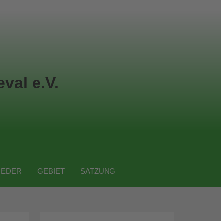
val e.V.
IEDER
GEBIET
SATZUNG