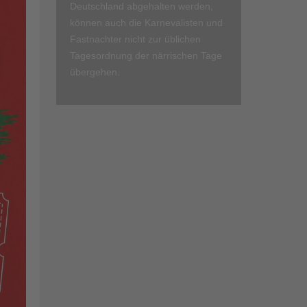
Deutschland abgehalten werden,
können auch die Karnevalisten und
Fastnachter nicht zur üblichen
Tagesordnung der närrischen Tage
übergehen.