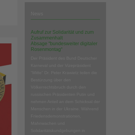
News
Aufruf zur Solidarität und zum
Zusammenhalt
Absage “bundesweiter digitaler
Rosenmontag“
Der Präsident des Bund Deutscher
Karneval und der Vizepräsident
“Mitte“ Dr. Peter Krawietz teilen die
Bestürzung über den
Völkerrechtsbruch durch den
russischen Präsidenten Putin und
nehmen Anteil an dem Schicksal der
Menschen in der Ukraine. Während
Friedensdemonstrationen,
Mahnwachen und
Solidaritätskundgebungen in