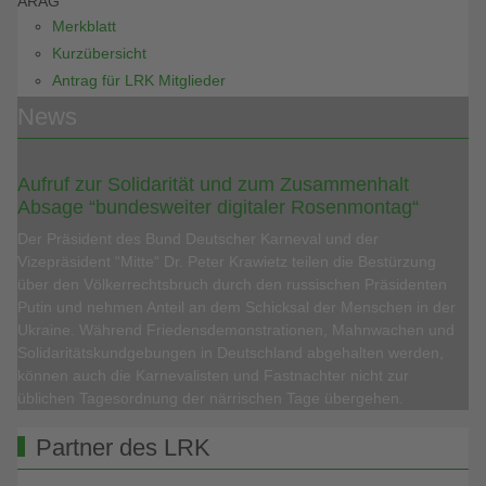
ARAG
Merkblatt
Kurzübersicht
Antrag für LRK Mitglieder
News
Aufruf zur Solidarität und zum Zusammenhalt
Absage “bundesweiter digitaler Rosenmontag“
Der Präsident des Bund Deutscher Karneval und der
Vizepräsident “Mitte“ Dr. Peter Krawietz teilen die Bestürzung
über den Völkerrechtsbruch durch den russischen Präsidenten
Putin und nehmen Anteil an dem Schicksal der Menschen in der
Ukraine. Während Friedensdemonstrationen, Mahnwachen und
Solidaritätskundgebungen in Deutschland abgehalten werden,
können auch die Karnevalisten und Fastnachter nicht zur
üblichen Tagesordnung der närrischen Tage übergehen.
Partner des LRK