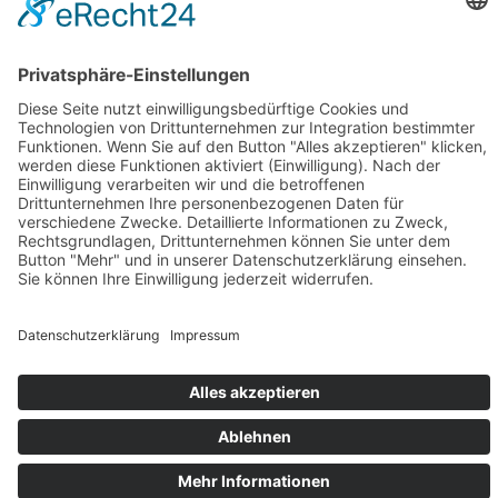
Der Präsident des Bund Deutscher Karneval und der
Vizepräsident “Mitte“ Dr. Peter Krawietz teilen die Bestürzung
über den Völkerrechtsbruch durch den russischen Präsidenten
Putin und nehmen Anteil an dem Schicksal der Menschen in der
Ukraine. Während Friedensdemonstrationen, Mahnwachen und
Solidaritätskundgebungen in Deutschland abgehalten werden,
können auch die Karnevalisten und Fastnachter nicht zur
üblichen Tagesordnung der närrischen Tage übergehen.
Partner des LRK
ALL
SPARKASSE KREFELD
ARAG
Impressum
Datenschutzerklärung
© Regionalverband Linksrheinischer Karneval e.V. 2026,
Powered by
TZ Marketing
.