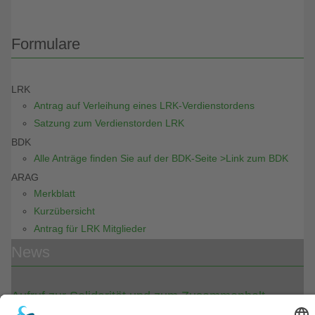
Formulare
LRK
Antrag auf Verleihung eines LRK-Verdienstordens
Satzung zum Verdienstorden LRK
BDK
Alle Anträge finden Sie auf der BDK-Seite >Link zum BDK
ARAG
Merkblatt
Kurzübersicht
Antrag für LRK Mitglieder
News
Aufruf zur Solidarität und zum Zusammenhalt
Absage “bundesweiter digitaler Rosenmontag“