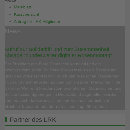
ARAG
Merkblatt
Kurzübersicht
Antrag für LRK Mitglieder
News
Aufruf zur Solidarität und zum Zusammenhalt
Absage “bundesweiter digitaler Rosenmontag“
Der Präsident des Bund Deutscher Karneval und der
Vizepräsident “Mitte“ Dr. Peter Krawietz teilen die Bestürzung
über den Völkerrechtsbruch durch den russischen Präsidenten
Putin und nehmen Anteil an dem Schicksal der Menschen in der
Ukraine. Während Friedensdemonstrationen, Mahnwachen und
Solidaritätskundgebungen in Deutschland abgehalten werden,
können auch die Karnevalisten und Fastnachter nicht zur
üblichen Tagesordnung der närrischen Tage übergehen.
Partner des LRK