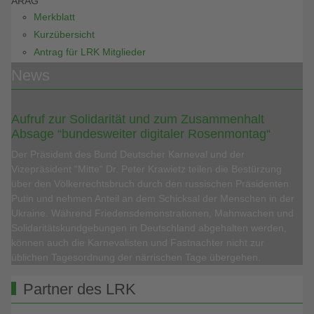
ARAG
Merkblatt
Kurzübersicht
Antrag für LRK Mitglieder
News
Aufruf zur Solidarität und zum Zusammenhalt
Absage “bundesweiter digitaler Rosenmontag“
Der Präsident des Bund Deutscher Karneval und der
Vizepräsident “Mitte“ Dr. Peter Krawietz teilen die Bestürzung
über den Völkerrechtsbruch durch den russischen Präsidenten
Putin und nehmen Anteil an dem Schicksal der Menschen in der
Ukraine. Während Friedensdemonstrationen, Mahnwachen und
Solidaritätskundgebungen in Deutschland abgehalten werden,
können auch die Karnevalisten und Fastnachter nicht zur
üblichen Tagesordnung der närrischen Tage übergehen.
Partner des LRK