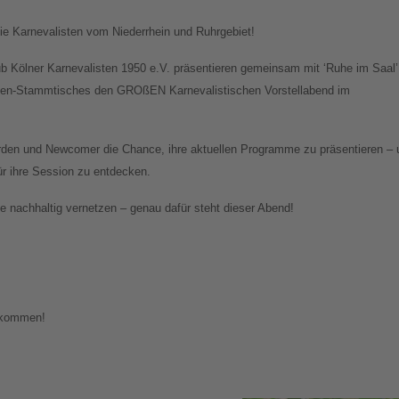
e Karnevalisten vom Niederrhein und Ruhrgebiet!
ub Kölner Karnevalisten 1950 e.V. präsentieren gemeinsam mit ‘Ruhe im Saal’
sten-Stammtisches den GROßEN Karnevalistischen Vorstellabend im
den und Newcomer die Chance, ihre aktuellen Programme zu präsentieren – 
für ihre Session zu entdecken.
 nachhaltig vernetzen – genau dafür steht dieser Abend!
llkommen!