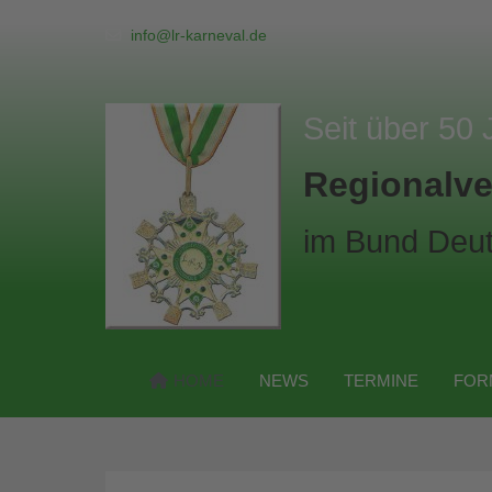
info@lr-karneval.de
Seit über 50 
Regionalve
im Bund Deut
HOME
NEWS
TERMINE
FOR