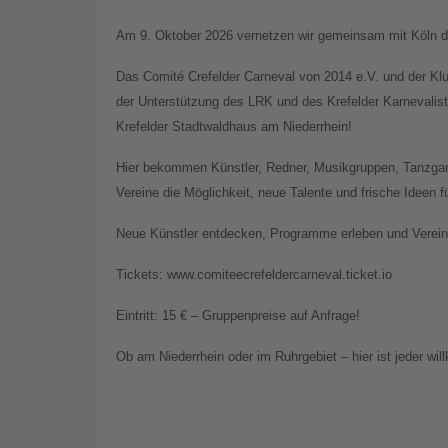
Am 9. Oktober 2026 vernetzen wir gemeinsam mit Köln di
Das Comité Crefelder Carneval von 2014 e.V. und der Kl
der Unterstützung des LRK und des Krefelder Karnevali
Krefelder Stadtwaldhaus am Niederrhein!
Hier bekommen Künstler, Redner, Musikgruppen, Tanzgar
Vereine die Möglichkeit, neue Talente und frische Ideen 
Neue Künstler entdecken, Programme erleben und Vereine
Tickets: www.comiteecrefeldercarneval.ticket.io
Eintritt: 15 € – Gruppenpreise auf Anfrage!
Ob am Niederrhein oder im Ruhrgebiet – hier ist jeder wi