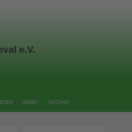
val e.V.
IEDER
GEBIET
SATZUNG