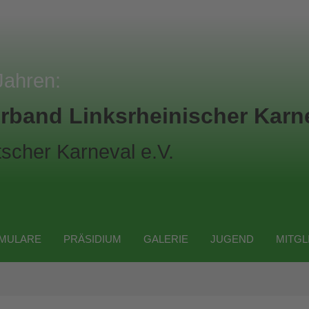
Jahren:
rband Linksrheinischer Karne
scher Karneval e.V.
MULARE
PRÄSIDIUM
GALERIE
JUGEND
MITGL