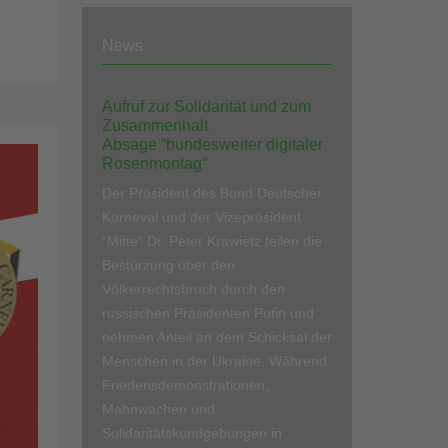
News
Aufruf zur Solidarität und zum
Zusammenhalt
Absage “bundesweiter digitaler
Rosenmontag“
Der Präsident des Bund Deutscher
Karneval und der Vizepräsident
“Mitte“ Dr. Peter Krawietz teilen die
Bestürzung über den
Völkerrechtsbruch durch den
russischen Präsidenten Putin und
nehmen Anteil an dem Schicksal der
Menschen in der Ukraine. Während
Friedensdemonstrationen,
Mahnwachen und
Solidaritätskundgebungen in