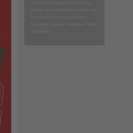
Deutschland abgehalten werden,
können auch die Karnevalisten und
Fastnachter nicht zur üblichen
Tagesordnung der närrischen Tage
übergehen.