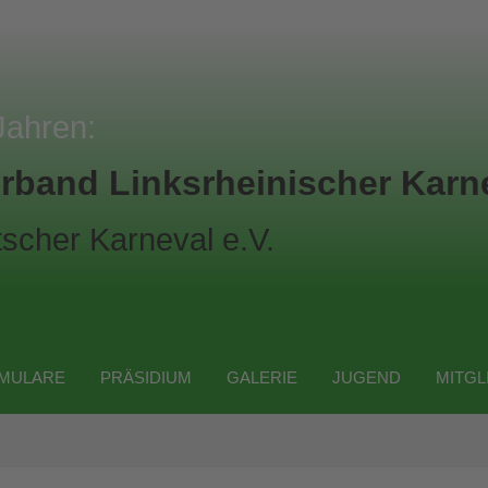
Jahren:
rband Linksrheinischer Karne
scher Karneval e.V.
MULARE
PRÄSIDIUM
GALERIE
JUGEND
MITGL