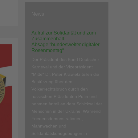
News
Aufruf zur Solidarität und zum
Zusammenhalt
Absage “bundesweiter digitaler
Rosenmontag“
Der Präsident des Bund Deutscher
Karneval und der Vizepräsident
“Mitte“ Dr. Peter Krawietz teilen die
Bestürzung über den
Völkerrechtsbruch durch den
russischen Präsidenten Putin und
nehmen Anteil an dem Schicksal der
Menschen in der Ukraine. Während
Friedensdemonstrationen,
Mahnwachen und
Solidaritätskundgebungen in