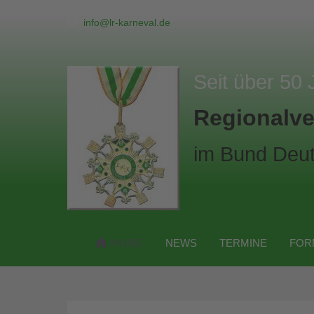
info@lr-karneval.de
Seit über 50 
Regionalve
im Bund Deut
HOME
NEWS
TERMINE
FOR