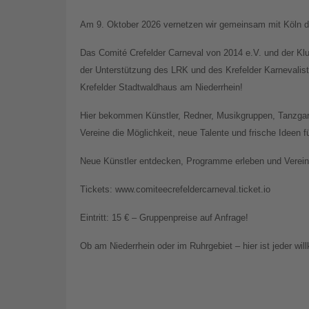
Am 9. Oktober 2026 vernetzen wir gemeinsam mit Köln di
Das Comité Crefelder Carneval von 2014 e.V. und der Kl
der Unterstützung des LRK und des Krefelder Karnevali
Krefelder Stadtwaldhaus am Niederrhein!
Hier bekommen Künstler, Redner, Musikgruppen, Tanzgar
Vereine die Möglichkeit, neue Talente und frische Ideen 
Neue Künstler entdecken, Programme erleben und Vereine
Tickets: www.comiteecrefeldercarneval.ticket.io
Eintritt: 15 € – Gruppenpreise auf Anfrage!
Ob am Niederrhein oder im Ruhrgebiet – hier ist jeder wi