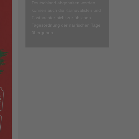
Deutschland abgehalten werden,
können auch die Karnevalisten und
Fastnachter nicht zur üblichen
Tagesordnung der närrischen Tage
übergehen.