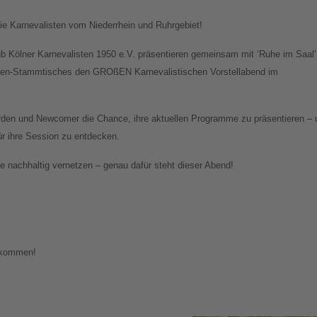
e Karnevalisten vom Niederrhein und Ruhrgebiet!
ub Kölner Karnevalisten 1950 e.V. präsentieren gemeinsam mit ‘Ruhe im Saal’
sten-Stammtisches den GROßEN Karnevalistischen Vorstellabend im
den und Newcomer die Chance, ihre aktuellen Programme zu präsentieren – 
für ihre Session zu entdecken.
 nachhaltig vernetzen – genau dafür steht dieser Abend!
llkommen!