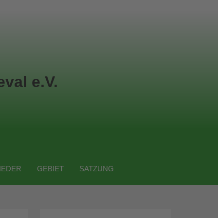
val e.V.
IEDER
GEBIET
SATZUNG