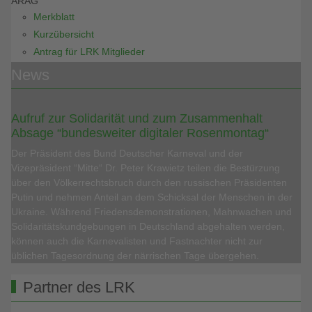
ARAG
Merkblatt
Kurzübersicht
Antrag für LRK Mitglieder
News
Aufruf zur Solidarität und zum Zusammenhalt
Absage “bundesweiter digitaler Rosenmontag“
Der Präsident des Bund Deutscher Karneval und der
Vizepräsident “Mitte“ Dr. Peter Krawietz teilen die Bestürzung
über den Völkerrechtsbruch durch den russischen Präsidenten
Putin und nehmen Anteil an dem Schicksal der Menschen in der
Ukraine. Während Friedensdemonstrationen, Mahnwachen und
Solidaritätskundgebungen in Deutschland abgehalten werden,
können auch die Karnevalisten und Fastnachter nicht zur
üblichen Tagesordnung der närrischen Tage übergehen.
Partner des LRK