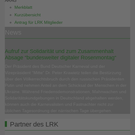
ARAG
Merkblatt
Kurzübersicht
Antrag für LRK Mitglieder
News
Aufruf zur Solidarität und zum Zusammenhalt
Absage “bundesweiter digitaler Rosenmontag“
Der Präsident des Bund Deutscher Karneval und der
Vizepräsident “Mitte“ Dr. Peter Krawietz teilen die Bestürzung
über den Völkerrechtsbruch durch den russischen Präsidenten
Putin und nehmen Anteil an dem Schicksal der Menschen in der
Ukraine. Während Friedensdemonstrationen, Mahnwachen und
Solidaritätskundgebungen in Deutschland abgehalten werden,
können auch die Karnevalisten und Fastnachter nicht zur
üblichen Tagesordnung der närrischen Tage übergehen.
Partner des LRK