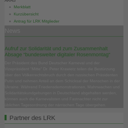
ARAG
Merkblatt
Kurzübersicht
Antrag für LRK Mitglieder
News
Aufruf zur Solidarität und zum Zusammenhalt
Absage “bundesweiter digitaler Rosenmontag“
Der Präsident des Bund Deutscher Karneval und der
Vizepräsident “Mitte“ Dr. Peter Krawietz teilen die Bestürzung
über den Völkerrechtsbruch durch den russischen Präsidenten
Putin und nehmen Anteil an dem Schicksal der Menschen in der
Ukraine. Während Friedensdemonstrationen, Mahnwachen und
Solidaritätskundgebungen in Deutschland abgehalten werden,
können auch die Karnevalisten und Fastnachter nicht zur
üblichen Tagesordnung der närrischen Tage übergehen.
Partner des LRK