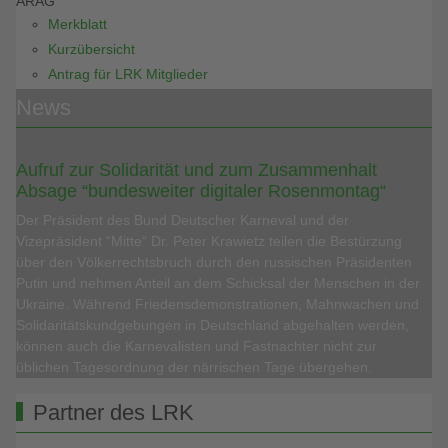
ARAG
Merkblatt
Kurzübersicht
Antrag für LRK Mitglieder
News
Aufruf zur Solidarität und zum Zusammenhalt
Absage “bundesweiter digitaler Rosenmontag“
Der Präsident des Bund Deutscher Karneval und der
Vizepräsident “Mitte“ Dr. Peter Krawietz teilen die Bestürzung
über den Völkerrechtsbruch durch den russischen Präsidenten
Putin und nehmen Anteil an dem Schicksal der Menschen in der
Ukraine. Während Friedensdemonstrationen, Mahnwachen und
Solidaritätskundgebungen in Deutschland abgehalten werden,
können auch die Karnevalisten und Fastnachter nicht zur
üblichen Tagesordnung der närrischen Tage übergehen.
Partner des LRK