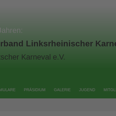
Jahren:
rband Linksrheinischer Karne
scher Karneval e.V.
MULARE
PRÄSIDIUM
GALERIE
JUGEND
MITGL