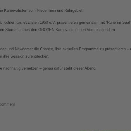
e Karnevalisten vom Niederrhein und Ruhrgebiet!
ub Kölner Karnevalisten 1950 e.V. präsentieren gemeinsam mit ‘Ruhe im Saal’
sten-Stammtisches den GROßEN Karnevalistischen Vorstellabend im
den und Newcomer die Chance, ihre aktuellen Programme zu präsentieren – 
für ihre Session zu entdecken.
 nachhaltig vernetzen – genau dafür steht dieser Abend!
llkommen!