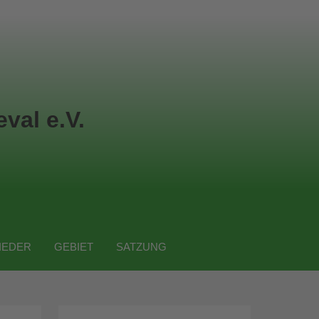
val e.V.
IEDER
GEBIET
SATZUNG