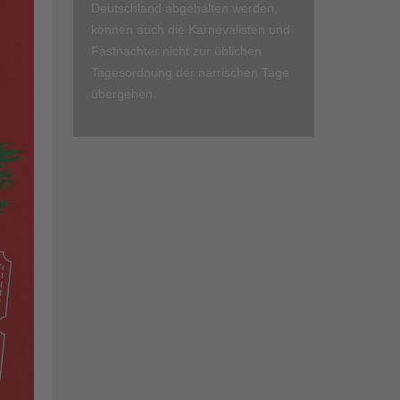
Deutschland abgehalten werden,
können auch die Karnevalisten und
Fastnachter nicht zur üblichen
Tagesordnung der närrischen Tage
übergehen.