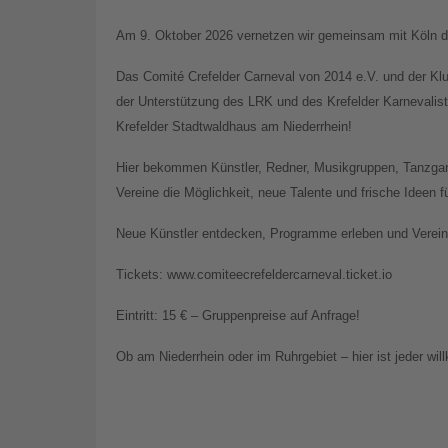
Am 9. Oktober 2026 vernetzen wir gemeinsam mit Köln di
Das Comité Crefelder Carneval von 2014 e.V. und der Kl
der Unterstützung des LRK und des Krefelder Karnevali
Krefelder Stadtwaldhaus am Niederrhein!
Hier bekommen Künstler, Redner, Musikgruppen, Tanzgar
Vereine die Möglichkeit, neue Talente und frische Ideen 
Neue Künstler entdecken, Programme erleben und Vereine
Tickets: www.comiteecrefeldercarneval.ticket.io
Eintritt: 15 € – Gruppenpreise auf Anfrage!
Ob am Niederrhein oder im Ruhrgebiet – hier ist jeder wi