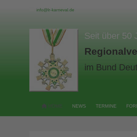
info@lr-karneval.de
Seit über 50 
Regionalve
im Bund Deut
HOME
NEWS
TERMINE
FOR