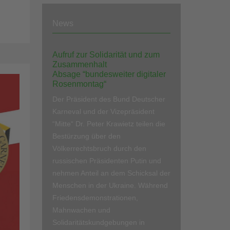
News
Aufruf zur Solidarität und zum
Zusammenhalt
Absage “bundesweiter digitaler
Rosenmontag“
Der Präsident des Bund Deutscher
Karneval und der Vizepräsident
“Mitte“ Dr. Peter Krawietz teilen die
Bestürzung über den
Völkerrechtsbruch durch den
russischen Präsidenten Putin und
nehmen Anteil an dem Schicksal der
Menschen in der Ukraine. Während
Friedensdemonstrationen,
Mahnwachen und
Solidaritätskundgebungen in