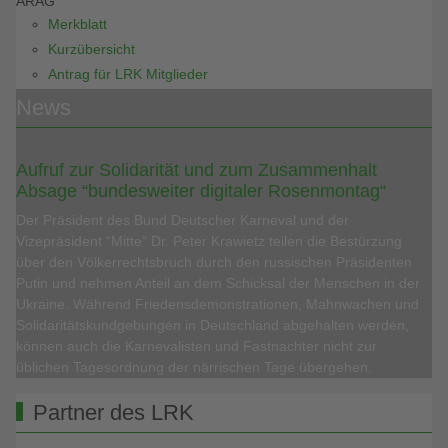
ARAG
Merkblatt
Kurzübersicht
Antrag für LRK Mitglieder
News
Aufruf zur Solidarität und zum Zusammenhalt
Absage “bundesweiter digitaler Rosenmontag“
Der Präsident des Bund Deutscher Karneval und der
Vizepräsident “Mitte“ Dr. Peter Krawietz teilen die Bestürzung
über den Völkerrechtsbruch durch den russischen Präsidenten
Putin und nehmen Anteil an dem Schicksal der Menschen in der
Ukraine. Während Friedensdemonstrationen, Mahnwachen und
Solidaritätskundgebungen in Deutschland abgehalten werden,
können auch die Karnevalisten und Fastnachter nicht zur
üblichen Tagesordnung der närrischen Tage übergehen.
Partner des LRK