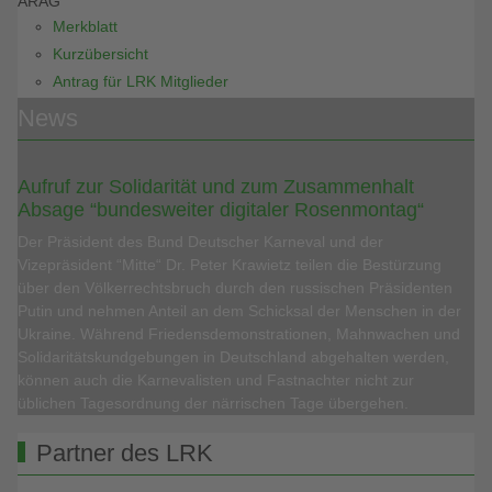
ARAG
Merkblatt
Kurzübersicht
Antrag für LRK Mitglieder
News
Aufruf zur Solidarität und zum Zusammenhalt
Absage “bundesweiter digitaler Rosenmontag“
Der Präsident des Bund Deutscher Karneval und der
Vizepräsident “Mitte“ Dr. Peter Krawietz teilen die Bestürzung
über den Völkerrechtsbruch durch den russischen Präsidenten
Putin und nehmen Anteil an dem Schicksal der Menschen in der
Ukraine. Während Friedensdemonstrationen, Mahnwachen und
Solidaritätskundgebungen in Deutschland abgehalten werden,
können auch die Karnevalisten und Fastnachter nicht zur
üblichen Tagesordnung der närrischen Tage übergehen.
Partner des LRK