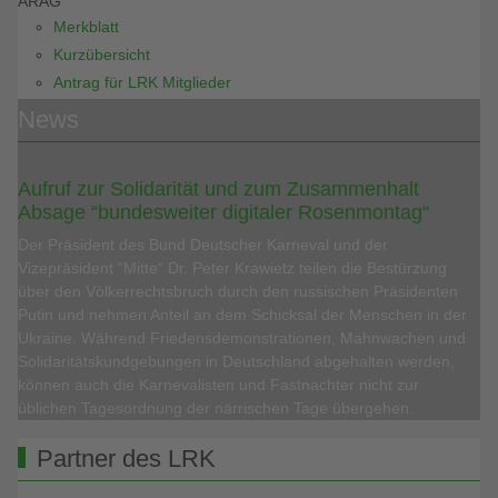
ARAG
Merkblatt
Kurzübersicht
Antrag für LRK Mitglieder
News
Aufruf zur Solidarität und zum Zusammenhalt
Absage “bundesweiter digitaler Rosenmontag“
Der Präsident des Bund Deutscher Karneval und der
Vizepräsident “Mitte“ Dr. Peter Krawietz teilen die Bestürzung
über den Völkerrechtsbruch durch den russischen Präsidenten
Putin und nehmen Anteil an dem Schicksal der Menschen in der
Ukraine. Während Friedensdemonstrationen, Mahnwachen und
Solidaritätskundgebungen in Deutschland abgehalten werden,
können auch die Karnevalisten und Fastnachter nicht zur
üblichen Tagesordnung der närrischen Tage übergehen.
Partner des LRK