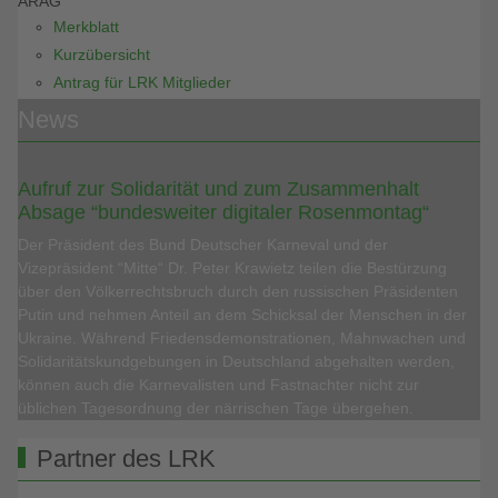
ARAG
Merkblatt
Kurzübersicht
Antrag für LRK Mitglieder
News
Aufruf zur Solidarität und zum Zusammenhalt
Absage “bundesweiter digitaler Rosenmontag“
Der Präsident des Bund Deutscher Karneval und der
Vizepräsident “Mitte“ Dr. Peter Krawietz teilen die Bestürzung
über den Völkerrechtsbruch durch den russischen Präsidenten
Putin und nehmen Anteil an dem Schicksal der Menschen in der
Ukraine. Während Friedensdemonstrationen, Mahnwachen und
Solidaritätskundgebungen in Deutschland abgehalten werden,
können auch die Karnevalisten und Fastnachter nicht zur
üblichen Tagesordnung der närrischen Tage übergehen.
Partner des LRK