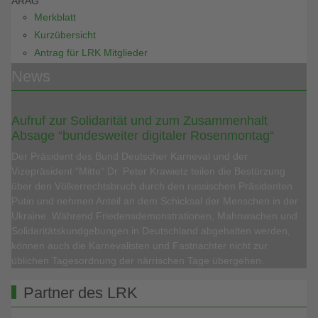
ARAG
Merkblatt
Kurzübersicht
Antrag für LRK Mitglieder
News
Aufruf zur Solidarität und zum Zusammenhalt
Absage “bundesweiter digitaler Rosenmontag“
Der Präsident des Bund Deutscher Karneval und der
Vizepräsident “Mitte“ Dr. Peter Krawietz teilen die Bestürzung
über den Völkerrechtsbruch durch den russischen Präsidenten
Putin und nehmen Anteil an dem Schicksal der Menschen in der
Ukraine. Während Friedensdemonstrationen, Mahnwachen und
Solidaritätskundgebungen in Deutschland abgehalten werden,
können auch die Karnevalisten und Fastnachter nicht zur
üblichen Tagesordnung der närrischen Tage übergehen.
Partner des LRK