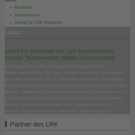
ARAG
Merkblatt
Kurzübersicht
Antrag für LRK Mitglieder
News
Aufruf zur Solidarität und zum Zusammenhalt
Absage “bundesweiter digitaler Rosenmontag“
Der Präsident des Bund Deutscher Karneval und der
Vizepräsident “Mitte“ Dr. Peter Krawietz teilen die Bestürzung
über den Völkerrechtsbruch durch den russischen Präsidenten
Putin und nehmen Anteil an dem Schicksal der Menschen in der
Ukraine. Während Friedensdemonstrationen, Mahnwachen und
Solidaritätskundgebungen in Deutschland abgehalten werden,
können auch die Karnevalisten und Fastnachter nicht zur
üblichen Tagesordnung der närrischen Tage übergehen.
Partner des LRK