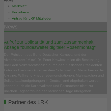
ARAG
Merkblatt
Kurzübersicht
Antrag für LRK Mitglieder
News
Aufruf zur Solidarität und zum Zusammenhalt
Absage “bundesweiter digitaler Rosenmontag“
Der Präsident des Bund Deutscher Karneval und der
Vizepräsident “Mitte“ Dr. Peter Krawietz teilen die Bestürzung
über den Völkerrechtsbruch durch den russischen Präsidenten
Putin und nehmen Anteil an dem Schicksal der Menschen in der
Ukraine. Während Friedensdemonstrationen, Mahnwachen und
Solidaritätskundgebungen in Deutschland abgehalten werden,
können auch die Karnevalisten und Fastnachter nicht zur
üblichen Tagesordnung der närrischen Tage übergehen.
Partner des LRK