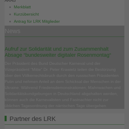
ARAG
Merkblatt
Kurzübersicht
Antrag für LRK Mitglieder
News
Aufruf zur Solidarität und zum Zusammenhalt
Absage “bundesweiter digitaler Rosenmontag“
Der Präsident des Bund Deutscher Karneval und der
Vizepräsident “Mitte“ Dr. Peter Krawietz teilen die Bestürzung
über den Völkerrechtsbruch durch den russischen Präsidenten
Putin und nehmen Anteil an dem Schicksal der Menschen in der
Ukraine. Während Friedensdemonstrationen, Mahnwachen und
Solidaritätskundgebungen in Deutschland abgehalten werden,
können auch die Karnevalisten und Fastnachter nicht zur
üblichen Tagesordnung der närrischen Tage übergehen.
Partner des LRK