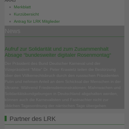
ARAG
Merkblatt
Kurzübersicht
Antrag für LRK Mitglieder
News
Aufruf zur Solidarität und zum Zusammenhalt
Absage “bundesweiter digitaler Rosenmontag“
Der Präsident des Bund Deutscher Karneval und der
Vizepräsident “Mitte“ Dr. Peter Krawietz teilen die Bestürzung
über den Völkerrechtsbruch durch den russischen Präsidenten
Putin und nehmen Anteil an dem Schicksal der Menschen in der
Ukraine. Während Friedensdemonstrationen, Mahnwachen und
Solidaritätskundgebungen in Deutschland abgehalten werden,
können auch die Karnevalisten und Fastnachter nicht zur
üblichen Tagesordnung der närrischen Tage übergehen.
Partner des LRK