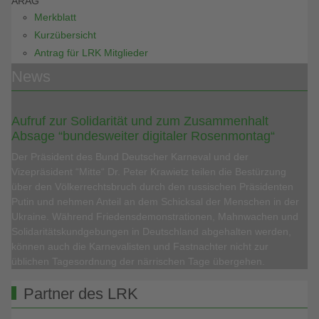
ARAG
Merkblatt
Kurzübersicht
Antrag für LRK Mitglieder
News
Aufruf zur Solidarität und zum Zusammenhalt
Absage “bundesweiter digitaler Rosenmontag“
Der Präsident des Bund Deutscher Karneval und der
Vizepräsident “Mitte“ Dr. Peter Krawietz teilen die Bestürzung
über den Völkerrechtsbruch durch den russischen Präsidenten
Putin und nehmen Anteil an dem Schicksal der Menschen in der
Ukraine. Während Friedensdemonstrationen, Mahnwachen und
Solidaritätskundgebungen in Deutschland abgehalten werden,
können auch die Karnevalisten und Fastnachter nicht zur
üblichen Tagesordnung der närrischen Tage übergehen.
Partner des LRK