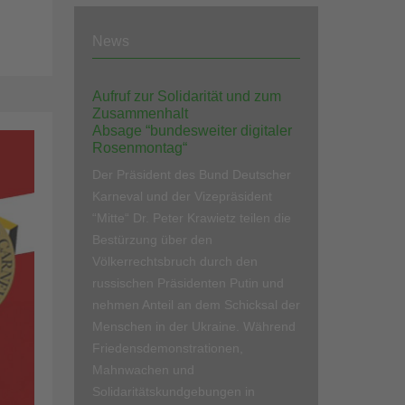
News
Aufruf zur Solidarität und zum
Zusammenhalt
Absage “bundesweiter digitaler
Rosenmontag“
Der Präsident des Bund Deutscher
Karneval und der Vizepräsident
“Mitte“ Dr. Peter Krawietz teilen die
Bestürzung über den
Völkerrechtsbruch durch den
russischen Präsidenten Putin und
nehmen Anteil an dem Schicksal der
Menschen in der Ukraine. Während
Friedensdemonstrationen,
Mahnwachen und
Solidaritätskundgebungen in