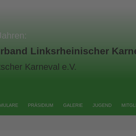
Jahren:
rband Linksrheinischer Karne
scher Karneval e.V.
MULARE
PRÄSIDIUM
GALERIE
JUGEND
MITGL