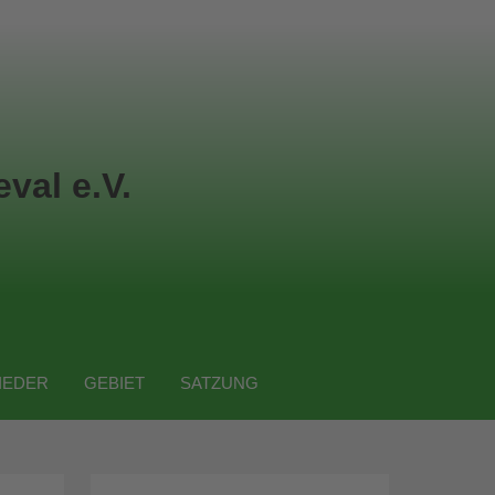
val e.V.
IEDER
GEBIET
SATZUNG