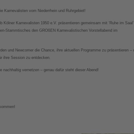
e Karnevalisten vom Niederrhein und Ruhrgebiet!
ub Kölner Karnevalisten 1950 e.V. präsentieren gemeinsam mit ‘Ruhe im Saal’
sten-Stammtisches den GROßEN Karnevalistischen Vorstellabend im
den und Newcomer die Chance, ihre aktuellen Programme zu präsentieren – 
für ihre Session zu entdecken.
 nachhaltig vernetzen – genau dafür steht dieser Abend!
llkommen!