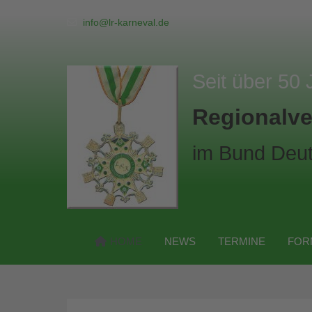
info@lr-karneval.de
Seit über 50 
Regionalve
im Bund Deut
HOME
NEWS
TERMINE
FOR