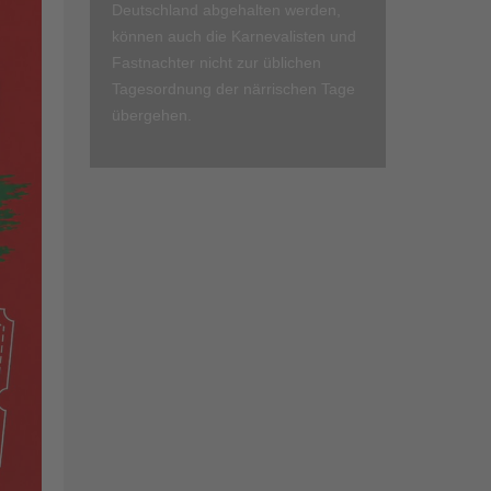
Deutschland abgehalten werden,
können auch die Karnevalisten und
Fastnachter nicht zur üblichen
Tagesordnung der närrischen Tage
übergehen.