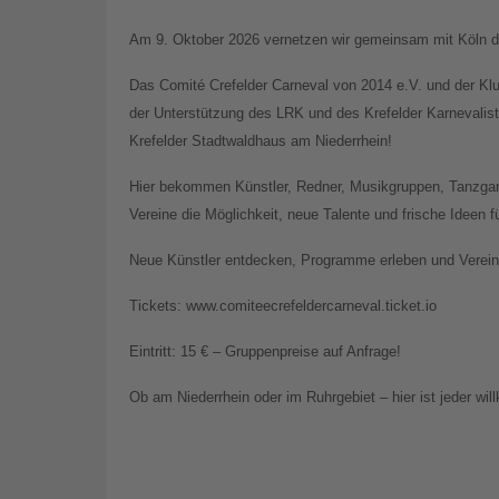
Am 9. Oktober 2026 vernetzen wir gemeinsam mit Köln di
Das Comité Crefelder Carneval von 2014 e.V. und der Kl
der Unterstützung des LRK und des Krefelder Karnevali
Krefelder Stadtwaldhaus am Niederrhein!
Hier bekommen Künstler, Redner, Musikgruppen, Tanzgar
Vereine die Möglichkeit, neue Talente und frische Ideen 
Neue Künstler entdecken, Programme erleben und Vereine
Tickets: www.comiteecrefeldercarneval.ticket.io
Eintritt: 15 € – Gruppenpreise auf Anfrage!
Ob am Niederrhein oder im Ruhrgebiet – hier ist jeder wi