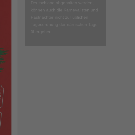
Deutschland abgehalten werden,
können auch die Karnevalisten und
Fastnachter nicht zur üblichen
Tagesordnung der närrischen Tage
übergehen.