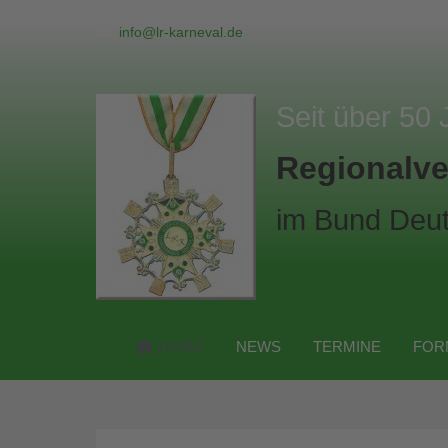
info@lr-karneval.de
Seit über 50 
Regionalve
im Bund Deut
HOME
NEWS
TERMINE
FOR