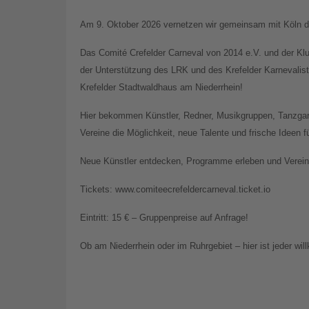
Am 9. Oktober 2026 vernetzen wir gemeinsam mit Köln di
Das Comité Crefelder Carneval von 2014 e.V. und der Kl
der Unterstützung des LRK und des Krefelder Karnevali
Krefelder Stadtwaldhaus am Niederrhein!
Hier bekommen Künstler, Redner, Musikgruppen, Tanzgar
Vereine die Möglichkeit, neue Talente und frische Ideen 
Neue Künstler entdecken, Programme erleben und Vereine
Tickets: www.comiteecrefeldercarneval.ticket.io
Eintritt: 15 € – Gruppenpreise auf Anfrage!
Ob am Niederrhein oder im Ruhrgebiet – hier ist jeder wi