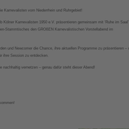
e Karnevalisten vom Niederrhein und Ruhrgebiet!
ub Kölner Karnevalisten 1950 e.V. präsentieren gemeinsam mit ‘Ruhe im Saal’
sten-Stammtisches den GROßEN Karnevalistischen Vorstellabend im
den und Newcomer die Chance, ihre aktuellen Programme zu präsentieren – 
für ihre Session zu entdecken.
 nachhaltig vernetzen – genau dafür steht dieser Abend!
llkommen!