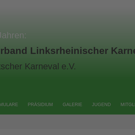
Jahren:
rband Linksrheinischer Karne
scher Karneval e.V.
MULARE
PRÄSIDIUM
GALERIE
JUGEND
MITGL