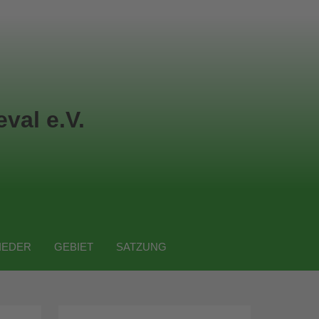
val e.V.
IEDER
GEBIET
SATZUNG