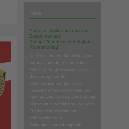
News
Aufruf zur Solidarität und zum
Zusammenhalt
Absage “bundesweiter digitaler
Rosenmontag“
Der Präsident des Bund Deutscher
Karneval und der Vizepräsident
“Mitte“ Dr. Peter Krawietz teilen die
Bestürzung über den
Völkerrechtsbruch durch den
russischen Präsidenten Putin und
nehmen Anteil an dem Schicksal der
Menschen in der Ukraine. Während
Friedensdemonstrationen,
Mahnwachen und
Solidaritätskundgebungen in