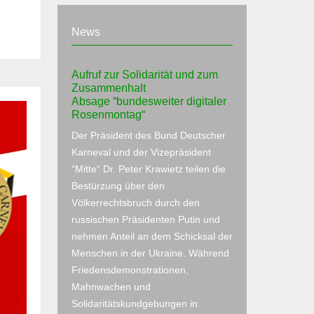
News
Aufruf zur Solidarität und zum
Zusammenhalt
Absage “bundesweiter digitaler
Rosenmontag“
Der Präsident des Bund Deutscher
Karneval und der Vizepräsident
“Mitte“ Dr. Peter Krawietz teilen die
Bestürzung über den
Völkerrechtsbruch durch den
russischen Präsidenten Putin und
nehmen Anteil an dem Schicksal der
Menschen in der Ukraine. Während
Friedensdemonstrationen,
Mahnwachen und
Solidaritätskundgebungen in