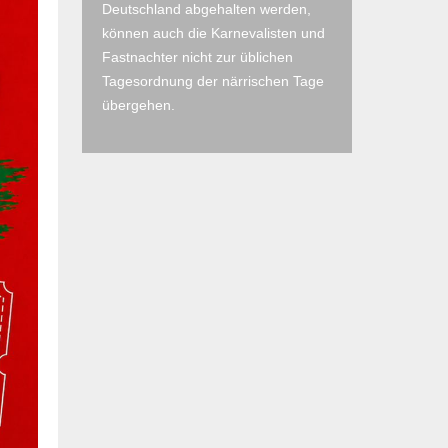
Deutschland abgehalten werden,
können auch die Karnevalisten und
Fastnachter nicht zur üblichen
Tagesordnung der närrischen Tage
übergehen.