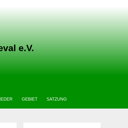
val e.V.
IEDER
GEBIET
SATZUNG