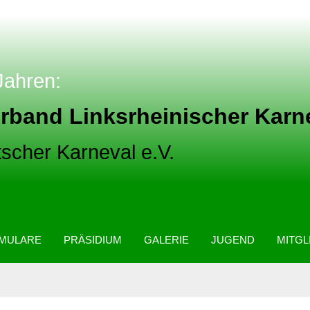
Jahren:
rband Linksrheinischer Karne
scher Karneval e.V.
MULARE
PRÄSIDIUM
GALERIE
JUGEND
MITGL