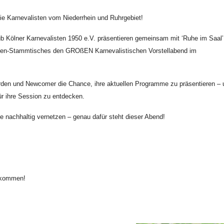
e Karnevalisten vom Niederrhein und Ruhrgebiet!
ub Kölner Karnevalisten 1950 e.V. präsentieren gemeinsam mit ‘Ruhe im Saal’
sten-Stammtisches den GROßEN Karnevalistischen Vorstellabend im
den und Newcomer die Chance, ihre aktuellen Programme zu präsentieren – 
für ihre Session zu entdecken.
 nachhaltig vernetzen – genau dafür steht dieser Abend!
llkommen!