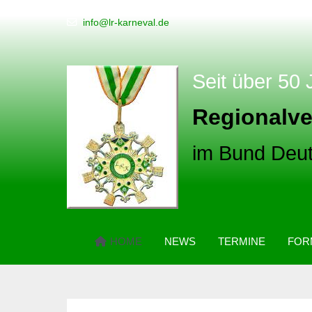
info@lr-karneval.de
Seit über 50 
Regionalve
im Bund Deut
HOME
NEWS
TERMINE
FOR