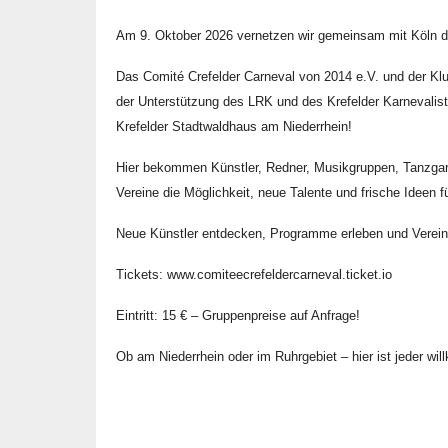
Am 9. Oktober 2026 vernetzen wir gemeinsam mit Köln di
Das Comité Crefelder Carneval von 2014 e.V. und der Kl
der Unterstützung des LRK und des Krefelder Karnevali
Krefelder Stadtwaldhaus am Niederrhein!
Hier bekommen Künstler, Redner, Musikgruppen, Tanzgar
Vereine die Möglichkeit, neue Talente und frische Ideen 
Neue Künstler entdecken, Programme erleben und Vereine
Tickets: www.comiteecrefeldercarneval.ticket.io
Eintritt: 15 € – Gruppenpreise auf Anfrage!
Ob am Niederrhein oder im Ruhrgebiet – hier ist jeder wi