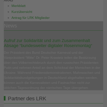
ARAG
Merkblatt
Kurzübersicht
Antrag für LRK Mitglieder
News
Aufruf zur Solidarität und zum Zusammenhalt
Absage “bundesweiter digitaler Rosenmontag“
Der Präsident des Bund Deutscher Karneval und der
Vizepräsident “Mitte“ Dr. Peter Krawietz teilen die Bestürzung
über den Völkerrechtsbruch durch den russischen Präsidenten
Putin und nehmen Anteil an dem Schicksal der Menschen in der
Ukraine. Während Friedensdemonstrationen, Mahnwachen und
Solidaritätskundgebungen in Deutschland abgehalten werden,
können auch die Karnevalisten und Fastnachter nicht zur
üblichen Tagesordnung der närrischen Tage übergehen.
Partner des LRK