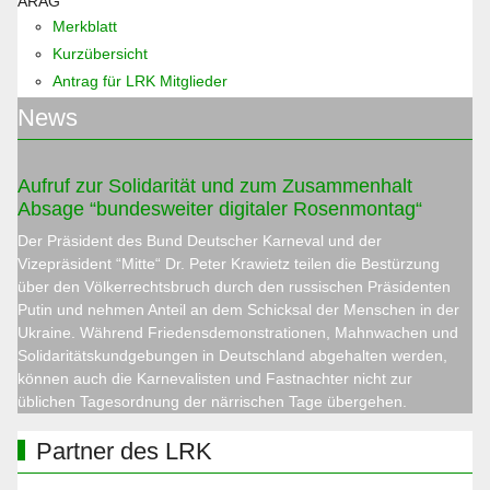
ARAG
Merkblatt
Kurzübersicht
Antrag für LRK Mitglieder
News
Aufruf zur Solidarität und zum Zusammenhalt
Absage “bundesweiter digitaler Rosenmontag“
Der Präsident des Bund Deutscher Karneval und der
Vizepräsident “Mitte“ Dr. Peter Krawietz teilen die Bestürzung
über den Völkerrechtsbruch durch den russischen Präsidenten
Putin und nehmen Anteil an dem Schicksal der Menschen in der
Ukraine. Während Friedensdemonstrationen, Mahnwachen und
Solidaritätskundgebungen in Deutschland abgehalten werden,
können auch die Karnevalisten und Fastnachter nicht zur
üblichen Tagesordnung der närrischen Tage übergehen.
Partner des LRK