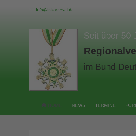
info@lr-karneval.de
Seit über 50 
Regionalve
im Bund Deut
HOME
NEWS
TERMINE
FOR