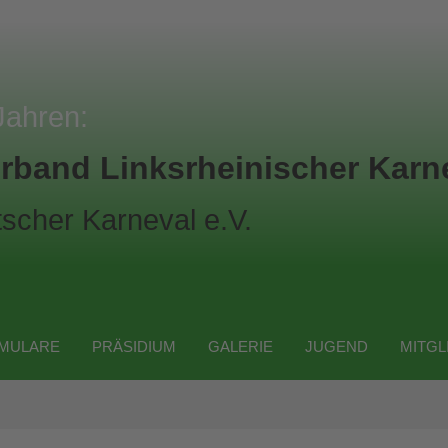
Jahren:
rband Linksrheinischer Karne
scher Karneval e.V.
MULARE
PRÄSIDIUM
GALERIE
JUGEND
MITGL