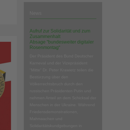
News
Aufruf zur Solidarität und zum
Zusammenhalt
Absage “bundesweiter digitaler
Rosenmontag“
Der Präsident des Bund Deutscher
Karneval und der Vizepräsident
“Mitte“ Dr. Peter Krawietz teilen die
Bestürzung über den
Völkerrechtsbruch durch den
russischen Präsidenten Putin und
nehmen Anteil an dem Schicksal der
Menschen in der Ukraine. Während
Friedensdemonstrationen,
Mahnwachen und
Solidaritätskundgebungen in