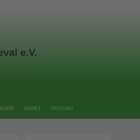
val e.V.
IEDER
GEBIET
SATZUNG