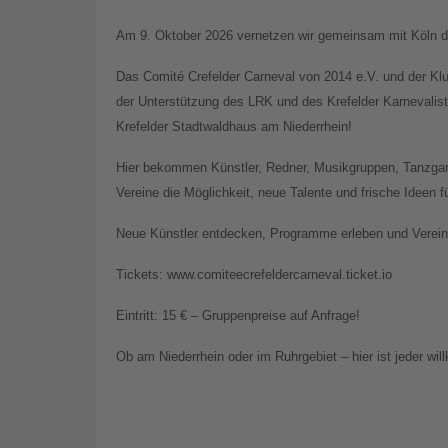
Am 9. Oktober 2026 vernetzen wir gemeinsam mit Köln di
Das Comité Crefelder Carneval von 2014 e.V. und der Kl
der Unterstützung des LRK und des Krefelder Karnevali
Krefelder Stadtwaldhaus am Niederrhein!
Hier bekommen Künstler, Redner, Musikgruppen, Tanzgar
Vereine die Möglichkeit, neue Talente und frische Ideen 
Neue Künstler entdecken, Programme erleben und Vereine
Tickets: www.comiteecrefeldercarneval.ticket.io
Eintritt: 15 € – Gruppenpreise auf Anfrage!
Ob am Niederrhein oder im Ruhrgebiet – hier ist jeder wi