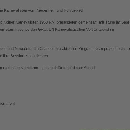
e Karnevalisten vom Niederrhein und Ruhrgebiet!
ub Kölner Karnevalisten 1950 e.V. präsentieren gemeinsam mit ‘Ruhe im Saal’
sten-Stammtisches den GROßEN Karnevalistischen Vorstellabend im
den und Newcomer die Chance, ihre aktuellen Programme zu präsentieren – 
für ihre Session zu entdecken.
 nachhaltig vernetzen – genau dafür steht dieser Abend!
llkommen!