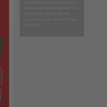
Deutschland abgehalten werden,
können auch die Karnevalisten und
Fastnachter nicht zur üblichen
Tagesordnung der närrischen Tage
übergehen.