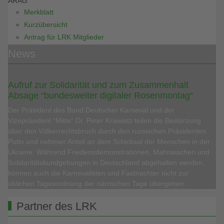
ARAG
Merkblatt
Kurzübersicht
Antrag für LRK Mitglieder
News
Aufruf zur Solidarität und zum Zusammenhalt
Absage “bundesweiter digitaler Rosenmontag“
Der Präsident des Bund Deutscher Karneval und der
Vizepräsident “Mitte“ Dr. Peter Krawietz teilen die Bestürzung
über den Völkerrechtsbruch durch den russischen Präsidenten
Putin und nehmen Anteil an dem Schicksal der Menschen in der
Ukraine. Während Friedensdemonstrationen, Mahnwachen und
Solidaritätskundgebungen in Deutschland abgehalten werden,
können auch die Karnevalisten und Fastnachter nicht zur
üblichen Tagesordnung der närrischen Tage übergehen.
Partner des LRK