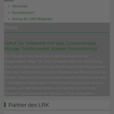
ARAG
Merkblatt
Kurzübersicht
Antrag für LRK Mitglieder
News
Aufruf zur Solidarität und zum Zusammenhalt
Absage “bundesweiter digitaler Rosenmontag“
Der Präsident des Bund Deutscher Karneval und der
Vizepräsident “Mitte“ Dr. Peter Krawietz teilen die Bestürzung
über den Völkerrechtsbruch durch den russischen Präsidenten
Putin und nehmen Anteil an dem Schicksal der Menschen in der
Ukraine. Während Friedensdemonstrationen, Mahnwachen und
Solidaritätskundgebungen in Deutschland abgehalten werden,
können auch die Karnevalisten und Fastnachter nicht zur
üblichen Tagesordnung der närrischen Tage übergehen.
Partner des LRK