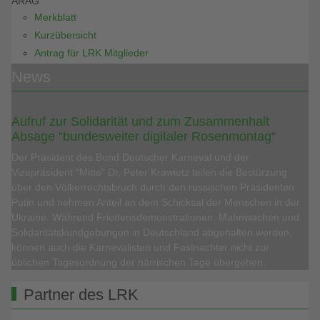
ARAG
Merkblatt
Kurzübersicht
Antrag für LRK Mitglieder
News
Aufruf zur Solidarität und zum Zusammenhalt
Absage “bundesweiter digitaler Rosenmontag“
Der Präsident des Bund Deutscher Karneval und der
Vizepräsident “Mitte“ Dr. Peter Krawietz teilen die Bestürzung
über den Völkerrechtsbruch durch den russischen Präsidenten
Putin und nehmen Anteil an dem Schicksal der Menschen in der
Ukraine. Während Friedensdemonstrationen, Mahnwachen und
Solidaritätskundgebungen in Deutschland abgehalten werden,
können auch die Karnevalisten und Fastnachter nicht zur
üblichen Tagesordnung der närrischen Tage übergehen.
Partner des LRK