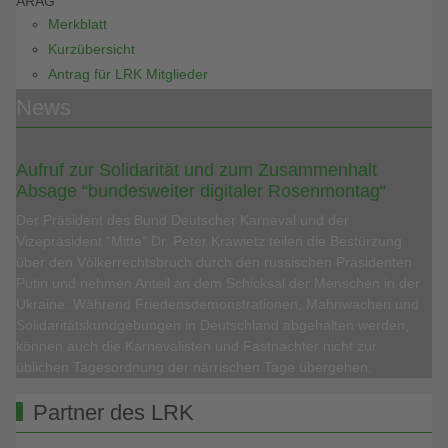
ARAG
Merkblatt
Kurzübersicht
Antrag für LRK Mitglieder
News
Aufruf zur Solidarität und zum Zusammenhalt
Absage “bundesweiter digitaler Rosenmontag“
Der Präsident des Bund Deutscher Karneval und der
Vizepräsident “Mitte“ Dr. Peter Krawietz teilen die Bestürzung
über den Völkerrechtsbruch durch den russischen Präsidenten
Putin und nehmen Anteil an dem Schicksal der Menschen in der
Ukraine. Während Friedensdemonstrationen, Mahnwachen und
Solidaritätskundgebungen in Deutschland abgehalten werden,
können auch die Karnevalisten und Fastnachter nicht zur
üblichen Tagesordnung der närrischen Tage übergehen.
Partner des LRK