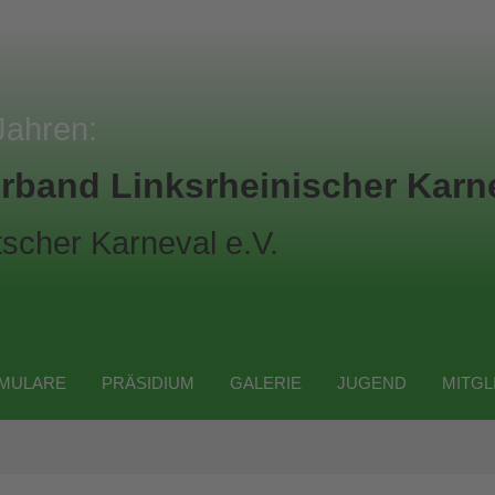
Jahren:
rband Linksrheinischer Karne
scher Karneval e.V.
MULARE
PRÄSIDIUM
GALERIE
JUGEND
MITGL