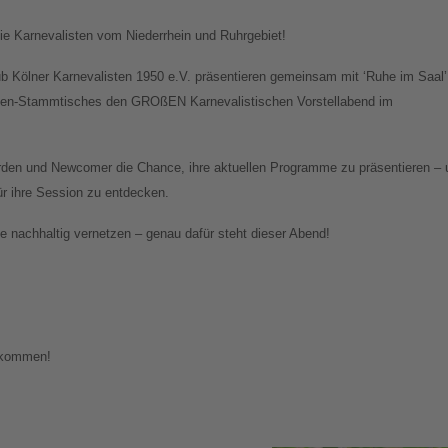
e Karnevalisten vom Niederrhein und Ruhrgebiet!
ub Kölner Karnevalisten 1950 e.V. präsentieren gemeinsam mit ‘Ruhe im Saal’
sten-Stammtisches den GROßEN Karnevalistischen Vorstellabend im
den und Newcomer die Chance, ihre aktuellen Programme zu präsentieren – 
für ihre Session zu entdecken.
 nachhaltig vernetzen – genau dafür steht dieser Abend!
llkommen!