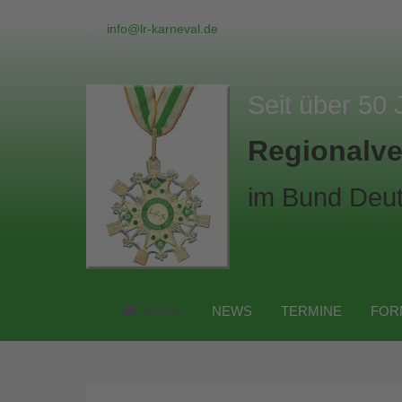
info@lr-karneval.de
Seit über 50 
Regionalve
im Bund Deut
HOME
NEWS
TERMINE
FOR