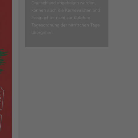
Deutschland abgehalten werden,
können auch die Karnevalisten und
Fastnachter nicht zur üblichen
Tagesordnung der närrischen Tage
übergehen.