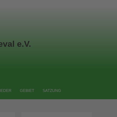
val e.V.
IEDER
GEBIET
SATZUNG