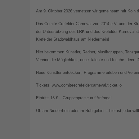
Am 9. Oktober 2026 vernetzen wir gemeinsam mit Köln di
Das Comité Crefelder Carneval von 2014 e.V. und der Kl
der Unterstützung des LRK und des Krefelder Karnevali
Krefelder Stadtwaldhaus am Niederrhein!
Hier bekommen Künstler, Redner, Musikgruppen, Tanzgar
Vereine die Möglichkeit, neue Talente und frische Ideen 
Neue Künstler entdecken, Programme erleben und Vereine
Tickets: www.comiteecrefeldercarneval.ticket.io
Eintritt: 15 € – Gruppenpreise auf Anfrage!
Ob am Niederrhein oder im Ruhrgebiet – hier ist jeder wi