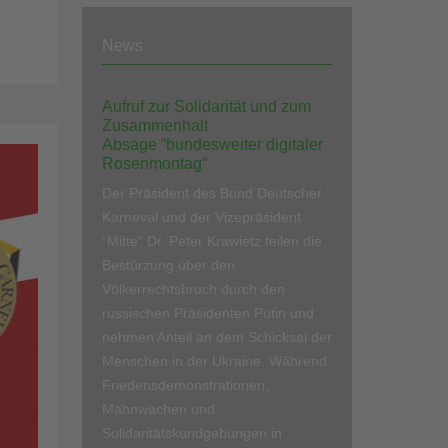
News
Aufruf zur Solidarität und zum
Zusammenhalt
Absage “bundesweiter digitaler
Rosenmontag“
Der Präsident des Bund Deutscher
Karneval und der Vizepräsident
“Mitte“ Dr. Peter Krawietz teilen die
Bestürzung über den
Völkerrechtsbruch durch den
russischen Präsidenten Putin und
nehmen Anteil an dem Schicksal der
Menschen in der Ukraine. Während
Friedensdemonstrationen,
Mahnwachen und
Solidaritätskundgebungen in