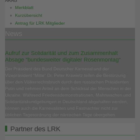
ARAG
Merkblatt
Kurzübersicht
Antrag für LRK Mitglieder
News
Aufruf zur Solidarität und zum Zusammenhalt
Absage “bundesweiter digitaler Rosenmontag“
Der Präsident des Bund Deutscher Karneval und der
Vizepräsident “Mitte“ Dr. Peter Krawietz teilen die Bestürzung
über den Völkerrechtsbruch durch den russischen Präsidenten
Putin und nehmen Anteil an dem Schicksal der Menschen in der
Ukraine. Während Friedensdemonstrationen, Mahnwachen und
Solidaritätskundgebungen in Deutschland abgehalten werden,
können auch die Karnevalisten und Fastnachter nicht zur
üblichen Tagesordnung der närrischen Tage übergehen.
Partner des LRK