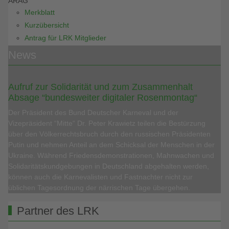
ARAG
Merkblatt
Kurzübersicht
Antrag für LRK Mitglieder
News
Aufruf zur Solidarität und zum Zusammenhalt
Absage “bundesweiter digitaler Rosenmontag“
Der Präsident des Bund Deutscher Karneval und der
Vizepräsident “Mitte“ Dr. Peter Krawietz teilen die Bestürzung
über den Völkerrechtsbruch durch den russischen Präsidenten
Putin und nehmen Anteil an dem Schicksal der Menschen in der
Ukraine. Während Friedensdemonstrationen, Mahnwachen und
Solidaritätskundgebungen in Deutschland abgehalten werden,
können auch die Karnevalisten und Fastnachter nicht zur
üblichen Tagesordnung der närrischen Tage übergehen.
Partner des LRK