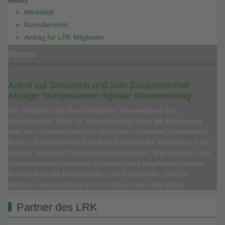
ARAG
Merkblatt
Kurzübersicht
Antrag für LRK Mitglieder
News
Aufruf zur Solidarität und zum Zusammenhalt
Absage “bundesweiter digitaler Rosenmontag“
Der Präsident des Bund Deutscher Karneval und der
Vizepräsident “Mitte“ Dr. Peter Krawietz teilen die Bestürzung
über den Völkerrechtsbruch durch den russischen Präsidenten
Putin und nehmen Anteil an dem Schicksal der Menschen in der
Ukraine. Während Friedensdemonstrationen, Mahnwachen und
Solidaritätskundgebungen in Deutschland abgehalten werden,
können auch die Karnevalisten und Fastnachter nicht zur
üblichen Tagesordnung der närrischen Tage übergehen.
Partner des LRK