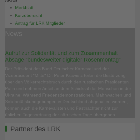
ARAG
Merkblatt
Kurzübersicht
Antrag für LRK Mitglieder
News
Aufruf zur Solidarität und zum Zusammenhalt
Absage “bundesweiter digitaler Rosenmontag“
Der Präsident des Bund Deutscher Karneval und der
Vizepräsident “Mitte“ Dr. Peter Krawietz teilen die Bestürzung
über den Völkerrechtsbruch durch den russischen Präsidenten
Putin und nehmen Anteil an dem Schicksal der Menschen in der
Ukraine. Während Friedensdemonstrationen, Mahnwachen und
Solidaritätskundgebungen in Deutschland abgehalten werden,
können auch die Karnevalisten und Fastnachter nicht zur
üblichen Tagesordnung der närrischen Tage übergehen.
Partner des LRK