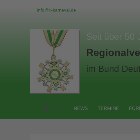
info@lr-karneval.de
Seit über 50 
Regionalve
im Bund Deut
HOME
NEWS
TERMINE
FOR