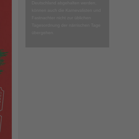
Deutschland abgehalten werden,
können auch die Karnevalisten und
Fastnachter nicht zur üblichen
Tagesordnung der närrischen Tage
übergehen.