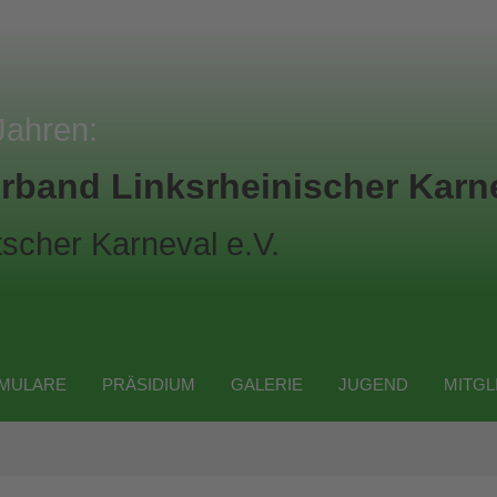
Jahren:
rband Linksrheinischer Karne
scher Karneval e.V.
MULARE
PRÄSIDIUM
GALERIE
JUGEND
MITGL