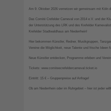
Am 9. Oktober 2026 vernetzen wir gemeinsam mit Köln di
Das Comité Crefelder Carneval von 2014 e.V. und der Kl
der Unterstützung des LRK und des Krefelder Karnevali
Krefelder Stadtwaldhaus am Niederrhein!
Hier bekommen Künstler, Redner, Musikgruppen, Tanzgar
Vereine die Möglichkeit, neue Talente und frische Ideen 
Neue Künstler entdecken, Programme erleben und Vereine
Tickets: www.comiteecrefeldercarneval.ticket.io
Eintritt: 15 € – Gruppenpreise auf Anfrage!
Ob am Niederrhein oder im Ruhrgebiet – hier ist jeder wi