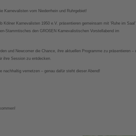
e Karnevalisten vom Niederrhein und Ruhrgebiet!
ub Kölner Karnevalisten 1950 e.V. präsentieren gemeinsam mit ‘Ruhe im Saal’
sten-Stammtisches den GROßEN Karnevalistischen Vorstellabend im
den und Newcomer die Chance, ihre aktuellen Programme zu präsentieren – 
für ihre Session zu entdecken.
 nachhaltig vernetzen – genau dafür steht dieser Abend!
llkommen!