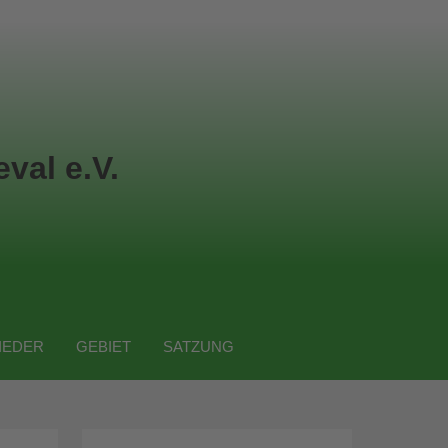
val e.V.
IEDER
GEBIET
SATZUNG