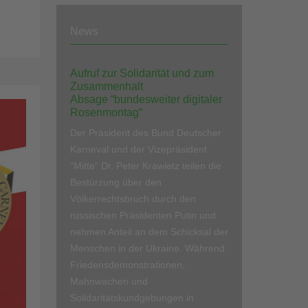
News
Aufruf zur Solidarität und zum
Zusammenhalt
Absage “bundesweiter digitaler
Rosenmontag“
Der Präsident des Bund Deutscher
Karneval und der Vizepräsident
“Mitte“ Dr. Peter Krawietz teilen die
Bestürzung über den
Völkerrechtsbruch durch den
russischen Präsidenten Putin und
nehmen Anteil an dem Schicksal der
Menschen in der Ukraine. Während
Friedensdemonstrationen,
Mahnwachen und
Solidaritätskundgebungen in