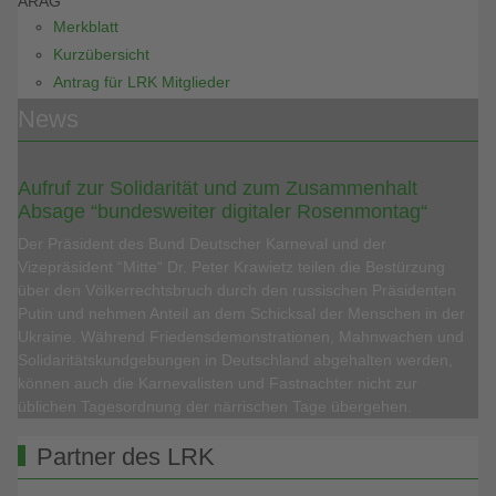
ARAG
Merkblatt
Kurzübersicht
Antrag für LRK Mitglieder
News
Aufruf zur Solidarität und zum Zusammenhalt
Absage “bundesweiter digitaler Rosenmontag“
Der Präsident des Bund Deutscher Karneval und der
Vizepräsident “Mitte“ Dr. Peter Krawietz teilen die Bestürzung
über den Völkerrechtsbruch durch den russischen Präsidenten
Putin und nehmen Anteil an dem Schicksal der Menschen in der
Ukraine. Während Friedensdemonstrationen, Mahnwachen und
Solidaritätskundgebungen in Deutschland abgehalten werden,
können auch die Karnevalisten und Fastnachter nicht zur
üblichen Tagesordnung der närrischen Tage übergehen.
Partner des LRK