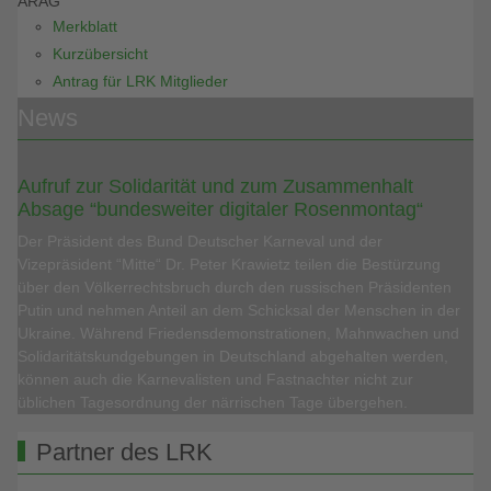
ARAG
Merkblatt
Kurzübersicht
Antrag für LRK Mitglieder
News
Aufruf zur Solidarität und zum Zusammenhalt
Absage “bundesweiter digitaler Rosenmontag“
Der Präsident des Bund Deutscher Karneval und der
Vizepräsident “Mitte“ Dr. Peter Krawietz teilen die Bestürzung
über den Völkerrechtsbruch durch den russischen Präsidenten
Putin und nehmen Anteil an dem Schicksal der Menschen in der
Ukraine. Während Friedensdemonstrationen, Mahnwachen und
Solidaritätskundgebungen in Deutschland abgehalten werden,
können auch die Karnevalisten und Fastnachter nicht zur
üblichen Tagesordnung der närrischen Tage übergehen.
Partner des LRK