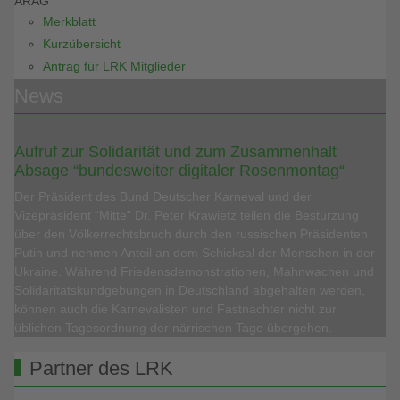
ARAG
Merkblatt
Kurzübersicht
Antrag für LRK Mitglieder
News
Aufruf zur Solidarität und zum Zusammenhalt
Absage “bundesweiter digitaler Rosenmontag“
Der Präsident des Bund Deutscher Karneval und der
Vizepräsident “Mitte“ Dr. Peter Krawietz teilen die Bestürzung
über den Völkerrechtsbruch durch den russischen Präsidenten
Putin und nehmen Anteil an dem Schicksal der Menschen in der
Ukraine. Während Friedensdemonstrationen, Mahnwachen und
Solidaritätskundgebungen in Deutschland abgehalten werden,
können auch die Karnevalisten und Fastnachter nicht zur
üblichen Tagesordnung der närrischen Tage übergehen.
Partner des LRK