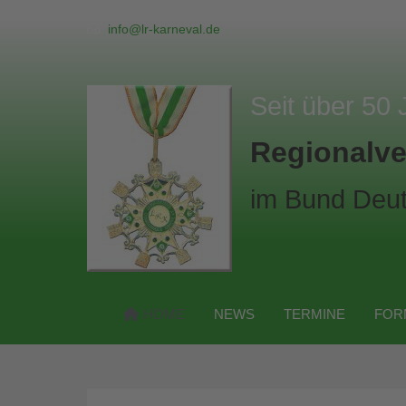
info@lr-karneval.de
Seit über 50 
Regionalve
im Bund Deut
HOME
NEWS
TERMINE
FOR