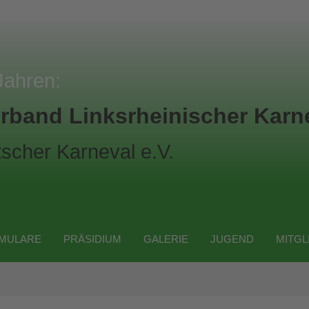
Jahren:
rband Linksrheinischer Karne
scher Karneval e.V.
MULARE
PRÄSIDIUM
GALERIE
JUGEND
MITGL