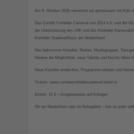
Am 9. Oktober 2026 vernetzen wir gemeinsam mit Köln di
Das Comité Crefelder Carneval von 2014 e.V. und der Kl
der Unterstützung des LRK und des Krefelder Karnevali
Krefelder Stadtwaldhaus am Niederrhein!
Hier bekommen Künstler, Redner, Musikgruppen, Tanzgar
Vereine die Möglichkeit, neue Talente und frische Ideen 
Neue Künstler entdecken, Programme erleben und Vereine
Tickets: www.comiteecrefeldercarneval.ticket.io
Eintritt: 15 € – Gruppenpreise auf Anfrage!
Ob am Niederrhein oder im Ruhrgebiet – hier ist jeder wi