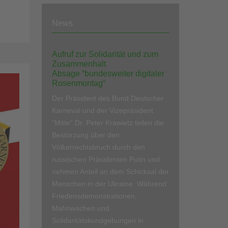
News
Aufruf zur Solidarität und zum
Zusammenhalt
Absage “bundesweiter digitaler
Rosenmontag“
Der Präsident des Bund Deutscher
Karneval und der Vizepräsident
“Mitte“ Dr. Peter Krawietz teilen die
Bestürzung über den
Völkerrechtsbruch durch den
russischen Präsidenten Putin und
nehmen Anteil an dem Schicksal der
Menschen in der Ukraine. Während
Friedensdemonstrationen,
Mahnwachen und
Solidaritätskundgebungen in