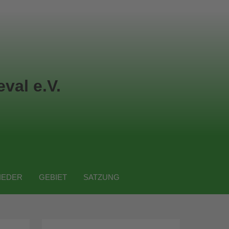
val e.V.
IEDER
GEBIET
SATZUNG