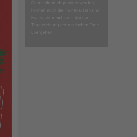
Deutschland abgehalten werden,
können auch die Karnevalisten und
Fastnachter nicht zur üblichen
Tagesordnung der närrischen Tage
übergehen.