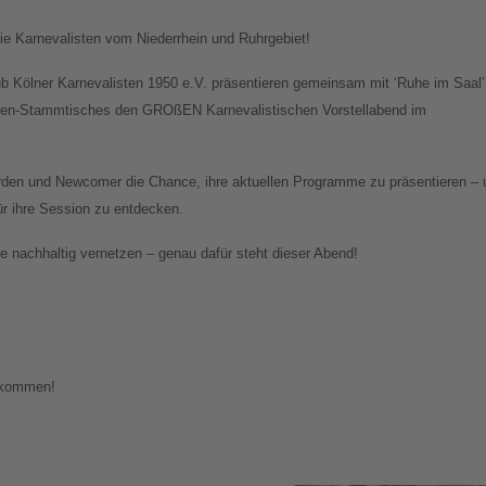
e Karnevalisten vom Niederrhein und Ruhrgebiet!
ub Kölner Karnevalisten 1950 e.V. präsentieren gemeinsam mit ‘Ruhe im Saal’
sten-Stammtisches den GROßEN Karnevalistischen Vorstellabend im
den und Newcomer die Chance, ihre aktuellen Programme zu präsentieren – 
für ihre Session zu entdecken.
 nachhaltig vernetzen – genau dafür steht dieser Abend!
llkommen!