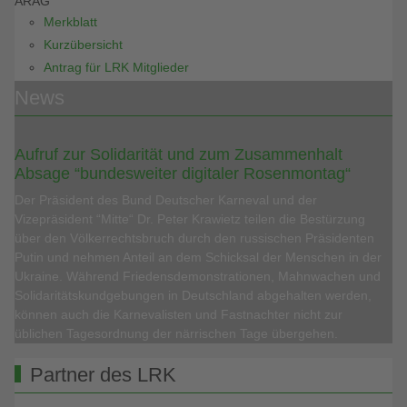
ARAG
Merkblatt
Kurzübersicht
Antrag für LRK Mitglieder
News
Aufruf zur Solidarität und zum Zusammenhalt
Absage “bundesweiter digitaler Rosenmontag“
Der Präsident des Bund Deutscher Karneval und der
Vizepräsident “Mitte“ Dr. Peter Krawietz teilen die Bestürzung
über den Völkerrechtsbruch durch den russischen Präsidenten
Putin und nehmen Anteil an dem Schicksal der Menschen in der
Ukraine. Während Friedensdemonstrationen, Mahnwachen und
Solidaritätskundgebungen in Deutschland abgehalten werden,
können auch die Karnevalisten und Fastnachter nicht zur
üblichen Tagesordnung der närrischen Tage übergehen.
Partner des LRK